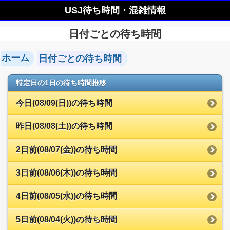
USJ待ち時間・混雑情報
日付ごとの待ち時間
ホーム
日付ごとの待ち時間
特定日の1日の待ち時間推移
今日(08/09(日))の待ち時間
昨日(08/08(土))の待ち時間
2日前(08/07(金))の待ち時間
3日前(08/06(木))の待ち時間
4日前(08/05(水))の待ち時間
5日前(08/04(火))の待ち時間