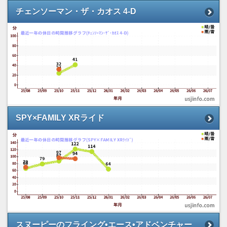
チェンソーマン・ザ・カオス 4-D
SPY×FAMILY XRライド
スヌーピーのフライング•エース•アドベンチャー