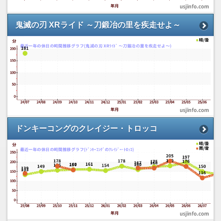
鬼滅の刃 XRライド ～刀鍛冶の里を疾走せよ～
ドンキーコングのクレイジー・トロッコ