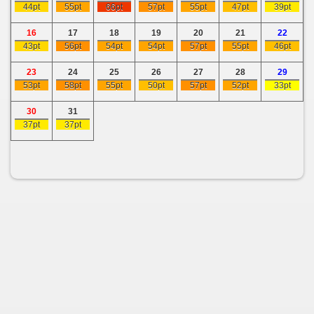
44pt
55pt
66pt
57pt
55pt
47pt
39pt
16
17
18
19
20
21
22
43pt
56pt
54pt
54pt
57pt
55pt
46pt
23
24
25
26
27
28
29
53pt
58pt
55pt
50pt
57pt
52pt
33pt
30
31
37pt
37pt