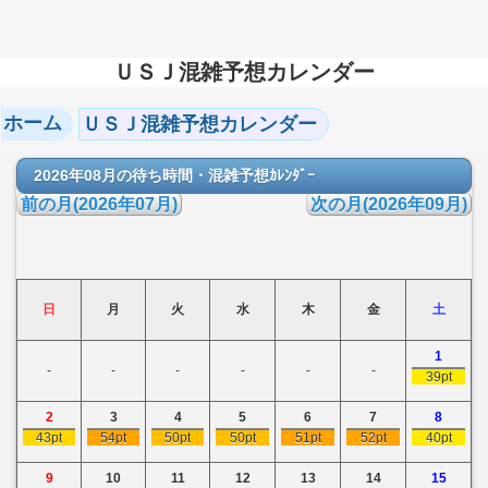
ＵＳＪ混雑予想カレンダー
ホーム
ＵＳＪ混雑予想カレンダー
2026年08月の待ち時間・混雑予想ｶﾚﾝﾀﾞｰ
前の月(2026年07月)
次の月(2026年09月)
日
月
火
水
木
金
土
1
-
-
-
-
-
-
39pt
2
3
4
5
6
7
8
43pt
54pt
50pt
50pt
51pt
52pt
40pt
9
10
11
12
13
14
15