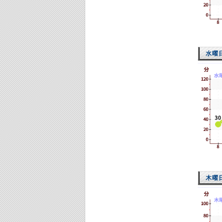
水曜
木曜