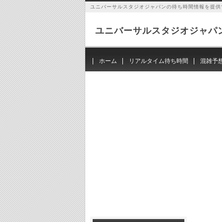
ユニバーサルスタジオジャパンの待ち時間情報を提供
ユニバーサルスタジオジャパ
ホーム
リアルタイム待ち時間
混雑予