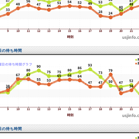
日の待ち時間
日の待ち時間