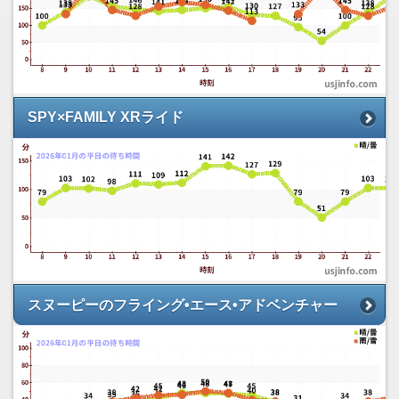
SPY×FAMILY XRライド
スヌーピーのフライング•エース•アドベンチャー